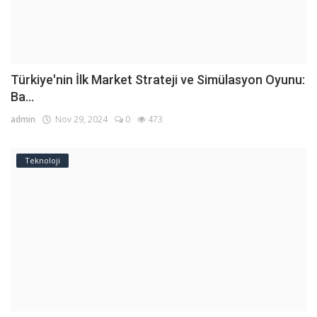
Türkiye'nin İlk Market Strateji ve Simülasyon Oyunu:
Ba...
admin
Nov 29, 2024
0
473
Teknoloji