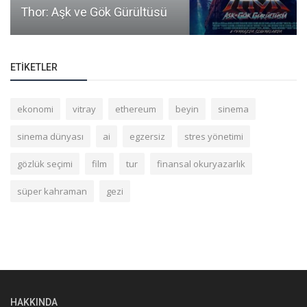
Thor: Aşk ve Gök Gürültüsü
ETIKETLER
ekonomi
vitray
ethereum
beyin
sinema
sinema dünyası
ai
egzersiz
stres yönetimi
gözlük seçimi
film
tur
finansal okuryazarlık
süper kahraman
gezi
HAKKINDA