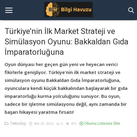
Türkiye'nin İlk Market Strateji ve
Simülasyon Oyunu: Bakkaldan Gıda
AnaSayfa
İmparatorluğuna
Çerez Politikası
Oyun dünyası her geçen gün yeni ve heyecan verici
Gizlilik Politikası
fikirlerle genişliyor. Türkiye'nin ilk market strateji ve
simülasyon oyunu Bakkaldan Gıda İmparatorluğuna,
Hakkımızda
oyunculara kendi küçük bakkalından başlayarak bir gıda
imparatorluğu kurma yolculuğunu sunuyor. Bu oyun,
İletişim
sadece bir işletme simülasyonu değil, aynı zamanda bir
Şartlar ve Koşullar
başarı hikayesi yaratma fırsatı!
Teknoloji
Teknoloji
Okuma Listesine Ekle
Nov 29, 2024
0
473
Moda