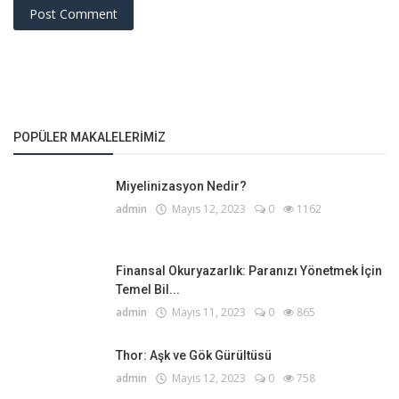
Post Comment
POPÜLER MAKALELERIMIZ
Miyelinizasyon Nedir?
admin
Mayıs 12, 2023
0
1162
Finansal Okuryazarlık: Paranızı Yönetmek İçin
Temel Bil...
admin
Mayıs 11, 2023
0
865
Thor: Aşk ve Gök Gürültüsü
admin
Mayıs 12, 2023
0
758