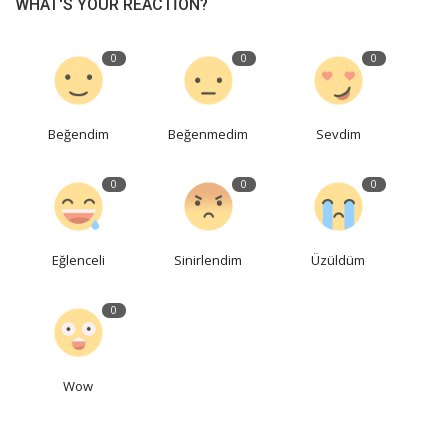
WHAT'S YOUR REACTION?
0
0
0
Beğendim
Beğenmedim
Sevdim
0
0
0
Eğlenceli
Sinirlendim
Üzüldüm
0
Wow