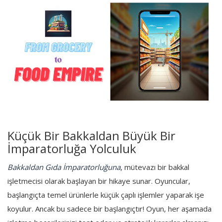
Seyahat
Sağlık
Kişisel Gelişim
Spor
Sanat
Diğer
Küçük Bir Bakkaldan Büyük Bir
İmparatorluğa Yolculuk
Giriş
Bakkaldan Gıda İmparatorluğuna
, mütevazı bir bakkal
Register
işletmecisi olarak başlayan bir hikaye sunar. Oyuncular,
başlangıçta temel ürünlerle küçük çaplı işlemler yaparak işe
koyulur. Ancak bu sadece bir başlangıçtır! Oyun, her aşamada