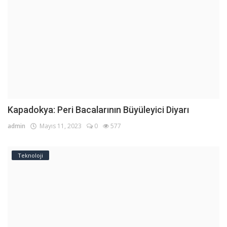
Kapadokya: Peri Bacalarının Büyüleyici Diyarı
admin
Mayıs 11, 2023
0
577
Teknoloji